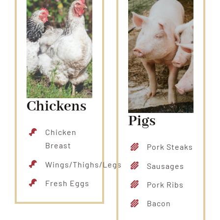
Chickens
Pigs
Chicken
Breast
Pork Steaks
Wings/Thighs/Legs
Sausages
Fresh Eggs
Pork Ribs
Bacon