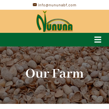
Passer
info@nununabf.com
au
contenu
Navi
à
Accueil
basc
Our Farm
Presentation
Actualités
Nos Produits