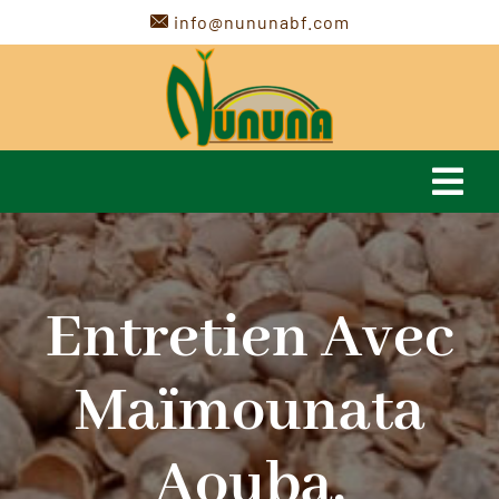
Passer
info@nununabf.com
au
contenu
Navi
à
Accueil
basc
Entretien Avec
Presentation
Maïmounata
Actualités
Aouba,
Nos Produits