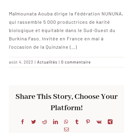
Maïmounata Aouba dirige la Fédération NUNUNA,
qui rassemble 5 000 productrices de karité
biologique et équitable dans le Sud-Ouest du
Burkina Faso. Invitée en France en mai à
l’occasion de la Quinzaine (…)
août 4, 2023
|
Actualités
|
0 commentaire
Share This Story, Choose Your
Platform!
Facebook
Twitter
Reddit
LinkedIn
WhatsApp
Tumblr
Pinterest
Vk
Xing
Email